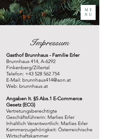
ME
NU
Impressum
Gasthof Brunnhaus - Familie Erler
Brunnhaus 414, A-6292
Finkenberg/Zillertal
Telefon:
+43 528 562 754
E-Mail:
brunnhaus414@aon.at
Web: brunnhaus.at
Angaben It. §5 Abs.1 E-Commerce
Gesetz (ECG)
Vertretungsberechtigte
Geschäftsführerin: Marlies Erler
Inhaltlich Verantwortlich: Marlies Erler
Kammerzugehörigkeit: Österreichische
Wirtschaftskammer