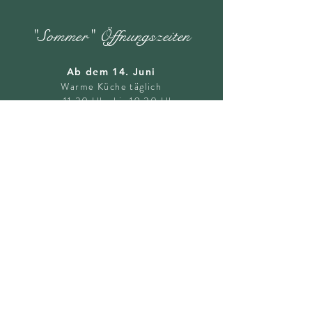
"Sommer" Öffnungszeiten
Ab dem 14. Juni
Warme Küche täglich
von 11.30 Uhr bis 19.30 Uhr
Mittwoch ist Ruhetag!
Kontakt
T
+43 528 562 754
T
+43 664 3969 421
M.
brunnhaus414@aon.at
Brunnhaus 414
, 6292 Finkenberg